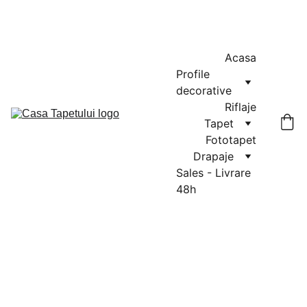
MASURATORI GRATUITE IN CLUJ-NAPOCA SI FLORESTI: 0764-
666-521 / COMENZI SI OFERTE: 0729-939-022
Acasa
Profile 
decorative
Riflaje
Tapet
Fototapet
Drapaje
Sales - Livrare 
48h