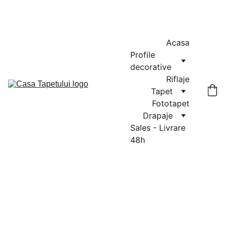
MASURATORI GRATUITE IN CLUJ-NAPOCA SI FLORESTI: 0764-
666-521 / COMENZI SI OFERTE: 0729-939-022
Acasa
Profile 
decorative
Riflaje
Tapet
Fototapet
Drapaje
Sales - Livrare 
48h