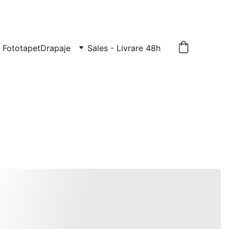
TE: 0729-939-022
Fototapet
Drapaje
Sales - Livrare 48h