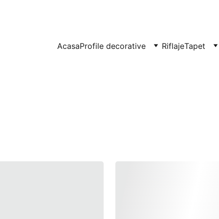
UITE IN CLUJ-NAPOCA SI FLORESTI: 0764-666-521 / COMENZI SI OFER
Acasa
Profile decorative
Riflaje
Tapet