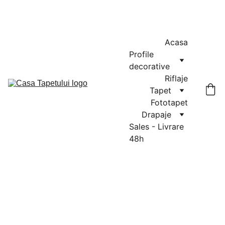
MASURATORI GRATUITE IN CLUJ-NAPOCA SI FLORESTI: 0764-
666-521 / COMENZI SI OFERTE: 0729-939-022
Acasa
Profile 
decorative
Riflaje
Tapet
Fototapet
Drapaje
Sales - Livrare 
48h