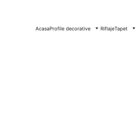
UITE IN CLUJ-NAPOCA SI FLORESTI: 0764-666-521 / COMENZI SI OFER
Acasa
Profile decorative
Riflaje
Tapet
Tapet p
copii cu
frunze