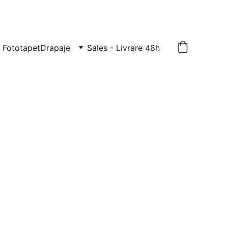
TE: 0729-939-022
Fototapet
Drapaje
Sales - Livrare 48h
entru camera
 animale și