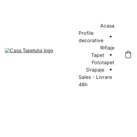
MASURATORI GRATUITE IN CLUJ-NAPOCA SI FLORESTI: 0764-
666-521 / COMENZI SI OFERTE: 0729-939-022
Acasa
Profile 
decorative
Riflaje
Tapet
Fototapet
Drapaje
Sales - Livrare 
48h