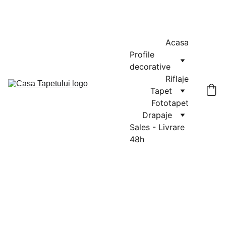
MASURATORI GRATUITE IN CLUJ-NAPOCA SI FLORESTI: 0764-
666-521 / COMENZI SI OFERTE: 0729-939-022
Acasa
Profile 
decorative
Riflaje
Tapet
Fototapet
Drapaje
Sales - Livrare 
48h