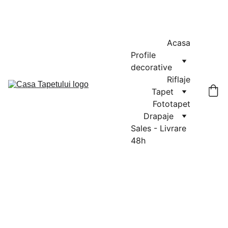
MASURATORI GRATUITE IN CLUJ-NAPOCA SI FLORESTI: 0764-
666-521 / COMENZI SI OFERTE: 0729-939-022
Acasa
Profile 
decorative
Riflaje
Tapet
Fototapet
Drapaje
Sales - Livrare 
48h