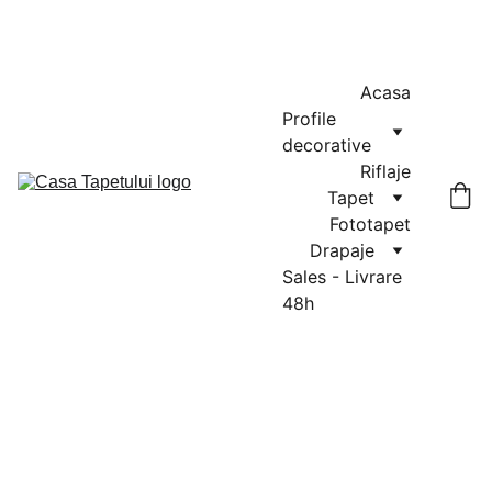
MASURATORI GRATUITE IN CLUJ-NAPOCA SI FLORESTI: 0764-
666-521 / COMENZI SI OFERTE: 0729-939-022
Acasa
Profile 
decorative
Riflaje
Tapet
Fototapet
Drapaje
Sales - Livrare 
48h