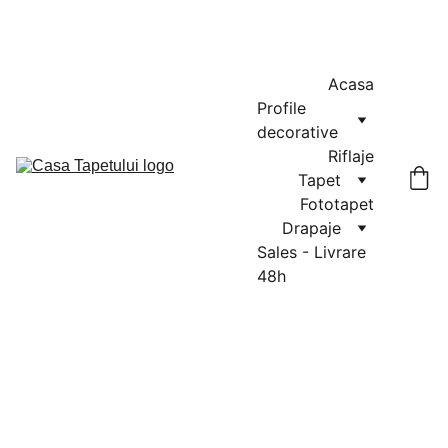
MASURATORI GRATUITE IN CLUJ-NAPOCA SI FLORESTI: 0764-
666-521 / COMENZI SI OFERTE: 0729-939-022
Acasa
Profile 
decorative
Riflaje
Tapet
Fototapet
Drapaje
Sales - Livrare 
48h