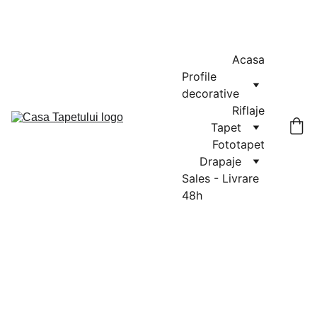
MASURATORI GRATUITE IN CLUJ-NAPOCA SI FLORESTI: 0764-
666-521 / COMENZI SI OFERTE: 0729-939-022
Acasa
Profile 
decorative
Riflaje
Tapet
Fototapet
Drapaje
Sales - Livrare 
48h