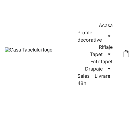
MASURATORI GRATUITE IN CLUJ-NAPOCA SI FLORESTI: 0764-
666-521 / COMENZI SI OFERTE: 0729-939-022
Acasa
Profile 
decorative
Riflaje
Tapet
Fototapet
Drapaje
Sales - Livrare 
48h