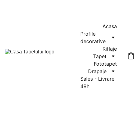
MASURATORI GRATUITE IN CLUJ-NAPOCA SI FLORESTI: 0764-
666-521 / COMENZI SI OFERTE: 0729-939-022
Acasa
Profile 
decorative
Riflaje
Tapet
Fototapet
Drapaje
Sales - Livrare 
48h