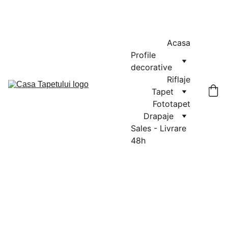
MASURATORI GRATUITE IN CLUJ-NAPOCA SI FLORESTI: 0764-
666-521 / COMENZI SI OFERTE: 0729-939-022
Acasa
Profile 
decorative
Riflaje
Tapet
Fototapet
Drapaje
Sales - Livrare 
48h