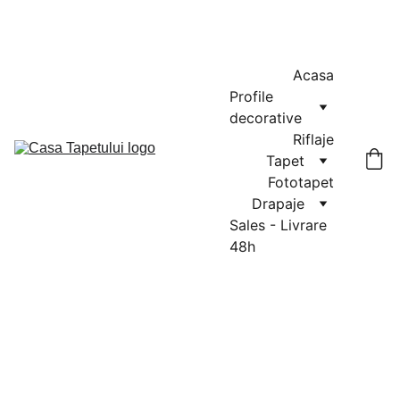
MASURATORI GRATUITE IN CLUJ-NAPOCA SI FLORESTI: 0764-
666-521 / COMENZI SI OFERTE: 0729-939-022
Acasa
Profile 
decorative
Riflaje
Tapet
Fototapet
Drapaje
Sales - Livrare 
48h