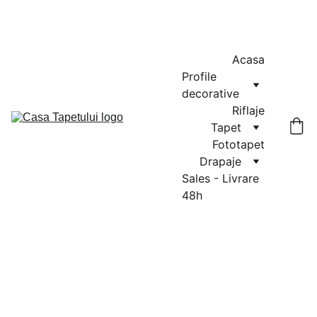
MASURATORI GRATUITE IN CLUJ-NAPOCA SI FLORESTI: 0764-
666-521 / COMENZI SI OFERTE: 0729-939-022
Acasa
Profile 
decorative
Riflaje
Tapet
Fototapet
Drapaje
Sales - Livrare 
48h