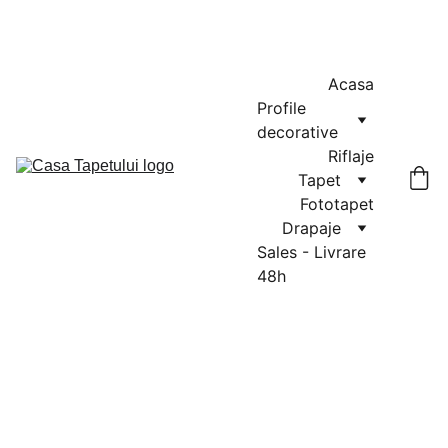
MASURATORI GRATUITE IN CLUJ-NAPOCA SI FLORESTI: 0764-
666-521 / COMENZI SI OFERTE: 0729-939-022
Acasa
Profile 
decorative
Riflaje
Tapet
Fototapet
Drapaje
Sales - Livrare 
48h