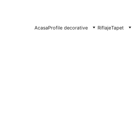
UITE IN CLUJ-NAPOCA SI FLORESTI: 0764-666-521 / COMENZI SI OFER
Acasa
Profile decorative
Riflaje
Tapet
Profil d
din poli
Element moder