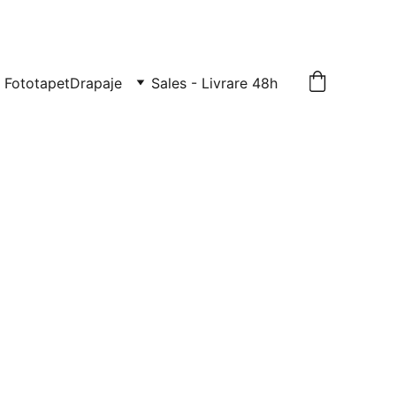
TE: 0729-939-022
Fototapet
Drapaje
Sales - Livrare 48h
ecorativ tavan
stiren I779
n pentru decorarea tavanului