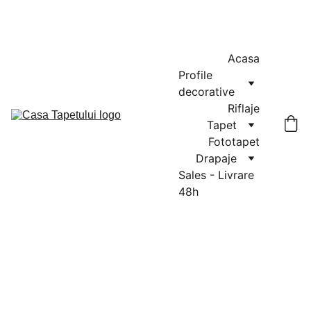
MASURATORI GRATUITE IN CLUJ-NAPOCA SI FLORESTI: 0764-
666-521 / COMENZI SI OFERTE: 0729-939-022
Acasa
Profile 
decorative
Riflaje
Tapet
Fototapet
Drapaje
Sales - Livrare 
48h