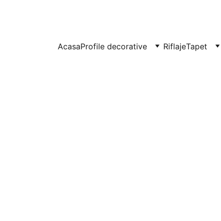
UITE IN CLUJ-NAPOCA SI FLORESTI: 0764-666-521 / COMENZI SI OFER
Acasa
Profile decorative
Riflaje
Tapet
Profil d
din pol
Baghetă pentru