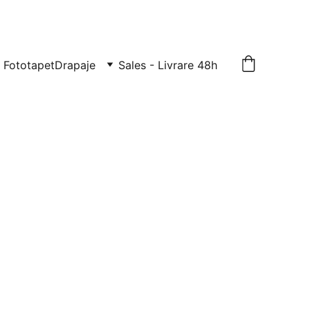
TE: 0729-939-022
Fototapet
Drapaje
Sales - Livrare 48h
ecorativ tavan
iuretan C3018
 tavan - 6x4,5 cm