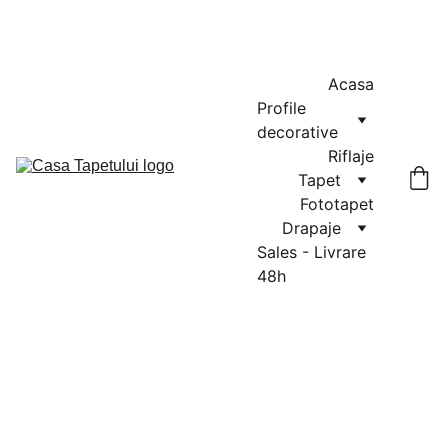
MASURATORI GRATUITE IN CLUJ-NAPOCA SI FLORESTI: 0764-
666-521 / COMENZI SI OFERTE: 0729-939-022
Acasa
Profile 
decorative
Riflaje
Tapet
Fototapet
Drapaje
Sales - Livrare 
48h