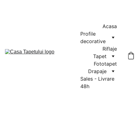
MASURATORI GRATUITE IN CLUJ-NAPOCA SI FLORESTI: 0764-
666-521 / COMENZI SI OFERTE: 0729-939-022
Acasa
Profile 
decorative
Riflaje
Tapet
Fototapet
Drapaje
Sales - Livrare 
48h