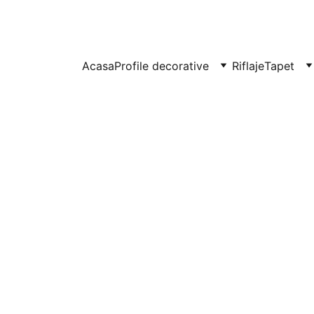
UITE IN CLUJ-NAPOCA SI FLORESTI: 0764-666-521 / COMENZI SI OFER
Acasa
Profile decorative
Riflaje
Tapet
Plintă d
din pol
- NF100