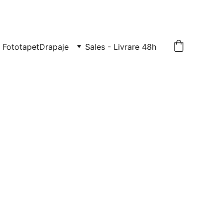
TE: 0729-939-022
Fototapet
Drapaje
Sales - Livrare 48h
ecorativă albă
imer dur L10015