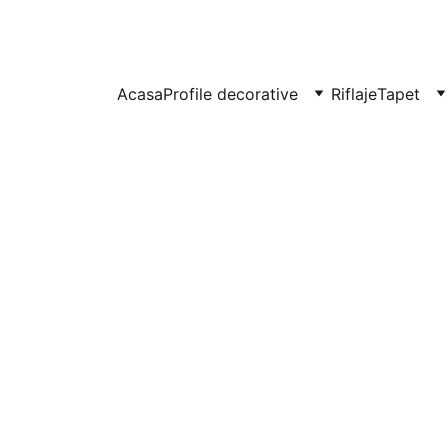
UITE IN CLUJ-NAPOCA SI FLORESTI: 0764-666-521 / COMENZI SI OFER
Acasa
Profile decorative
Riflaje
Tapet
Panou de
din pol
STRET