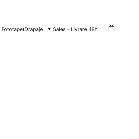
TE: 0729-939-022
Fototapet
Drapaje
Sales - Livrare 48h
corativ riflat
imer dur
TO