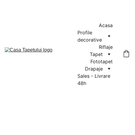
MASURATORI GRATUITE IN CLUJ-NAPOCA SI FLORESTI: 0764-
666-521 / COMENZI SI OFERTE: 0729-939-022
Acasa
Profile 
decorative
Riflaje
Tapet
Fototapet
Drapaje
Sales - Livrare 
48h