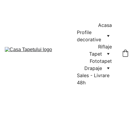
MASURATORI GRATUITE IN CLUJ-NAPOCA SI FLORESTI: 0764-
666-521 / COMENZI SI OFERTE: 0729-939-022
Acasa
Profile 
decorative
Riflaje
Tapet
Fototapet
Drapaje
Sales - Livrare 
48h