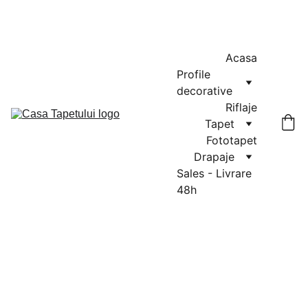
MASURATORI GRATUITE IN CLUJ-NAPOCA SI FLORESTI: 0764-
666-521 / COMENZI SI OFERTE: 0729-939-022
Acasa
Profile 
decorative
Riflaje
Tapet
Fototapet
Drapaje
Sales - Livrare 
48h