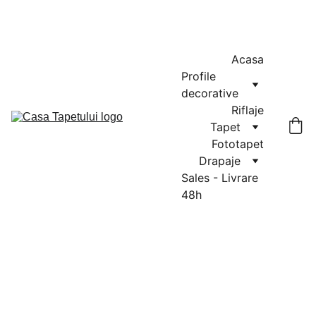
MASURATORI GRATUITE IN CLUJ-NAPOCA SI FLORESTI: 0764-
666-521 / COMENZI SI OFERTE: 0729-939-022
Acasa
Profile 
decorative
Riflaje
Tapet
Fototapet
Drapaje
Sales - Livrare 
48h