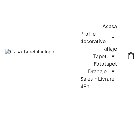
MASURATORI GRATUITE IN CLUJ-NAPOCA SI FLORESTI: 0764-
666-521 / COMENZI SI OFERTE: 0729-939-022
Acasa
Profile 
decorative
Riflaje
Tapet
Fototapet
Drapaje
Sales - Livrare 
48h