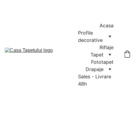
MASURATORI GRATUITE IN CLUJ-NAPOCA SI FLORESTI: 0764-
666-521 / COMENZI SI OFERTE: 0729-939-022
Acasa
Profile 
decorative
Riflaje
Tapet
Fototapet
Drapaje
Sales - Livrare 
48h