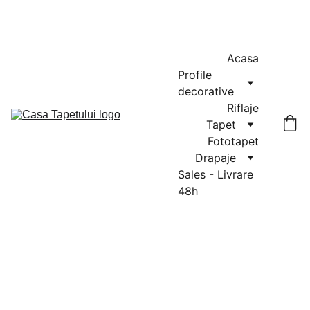
MASURATORI GRATUITE IN CLUJ-NAPOCA SI FLORESTI: 0764-
666-521 / COMENZI SI OFERTE: 0729-939-022
Acasa
Profile 
decorative
Riflaje
Tapet
Fototapet
Drapaje
Sales - Livrare 
48h