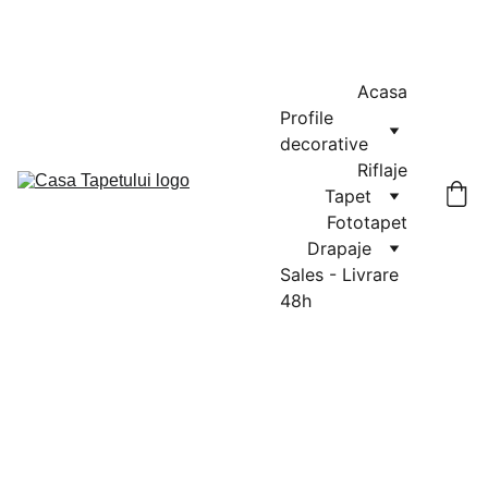
MASURATORI GRATUITE IN CLUJ-NAPOCA SI FLORESTI: 0764-
666-521 / COMENZI SI OFERTE: 0729-939-022
Acasa
Profile 
decorative
Riflaje
Tapet
Fototapet
Drapaje
Sales - Livrare 
48h