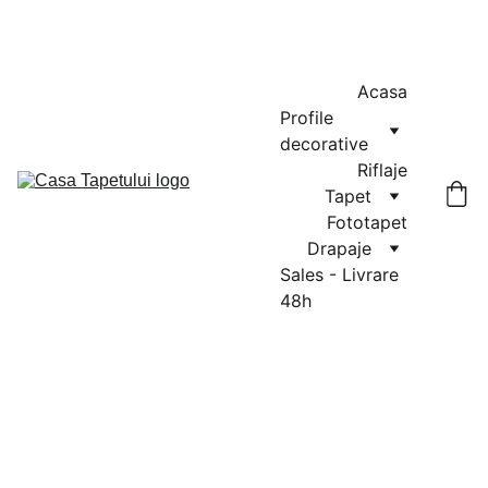
MASURATORI GRATUITE IN CLUJ-NAPOCA SI FLORESTI: 0764-
666-521 / COMENZI SI OFERTE: 0729-939-022
Acasa
Profile 
decorative
Riflaje
Tapet
Fototapet
Drapaje
Sales - Livrare 
48h