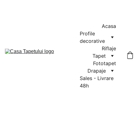
MASURATORI GRATUITE IN CLUJ-NAPOCA SI FLORESTI: 0764-
666-521 / COMENZI SI OFERTE: 0729-939-022
Acasa
Profile 
decorative
Riflaje
Tapet
Fototapet
Drapaje
Sales - Livrare 
48h