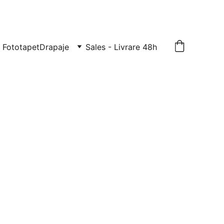
TE: 0729-939-022
Fototapet
Drapaje
Sales - Livrare 48h
 decorativă
in polistiren pentru tavan