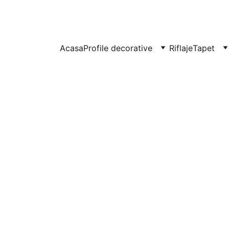
UITE IN CLUJ-NAPOCA SI FLORESTI: 0764-666-521 / COMENZI SI OFER
Acasa
Profile decorative
Riflaje
Tapet
Baghetă
tavan
Profil clasic d