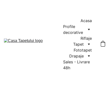
MASURATORI GRATUITE IN CLUJ-NAPOCA SI FLORESTI: 0764-
666-521 / COMENZI SI OFERTE: 0729-939-022
Acasa
Profile 
decorative
Riflaje
Tapet
Fototapet
Drapaje
Sales - Livrare 
48h