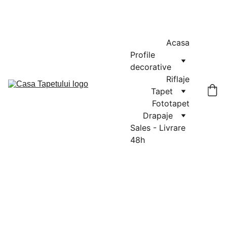
MASURATORI GRATUITE IN CLUJ-NAPOCA SI FLORESTI: 0764-
666-521 / COMENZI SI OFERTE: 0729-939-022
Acasa
Profile 
decorative
Riflaje
Tapet
Fototapet
Drapaje
Sales - Livrare 
48h