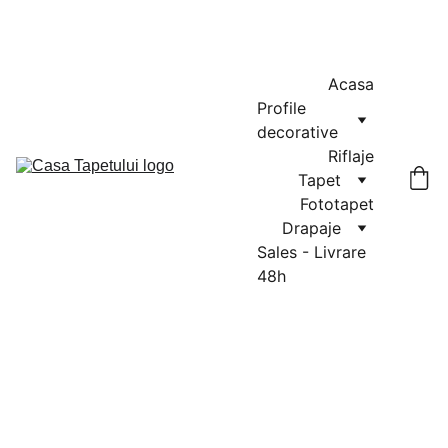
MASURATORI GRATUITE IN CLUJ-NAPOCA SI FLORESTI: 0764-
666-521 / COMENZI SI OFERTE: 0729-939-022
Acasa
Profile 
decorative
Riflaje
Tapet
Fototapet
Drapaje
Sales - Livrare 
48h