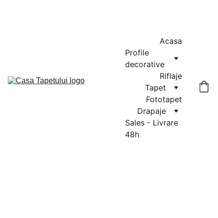
MASURATORI GRATUITE IN CLUJ-NAPOCA SI FLORESTI: 0764-
666-521 / COMENZI SI OFERTE: 0729-939-022
Acasa
Profile 
decorative
Riflaje
Tapet
Fototapet
Drapaje
Sales - Livrare 
48h